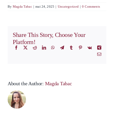
By
Magda Tabac
|
mai 24, 2025
|
Uncategorized
|
0 Comments
Share This Story, Choose Your
Platform!
Facebook
X
Reddit
LinkedIn
WhatsApp
Telegram
Tumblr
Pinterest
Vk
Xing
Email
About the Author:
Magda Tabac