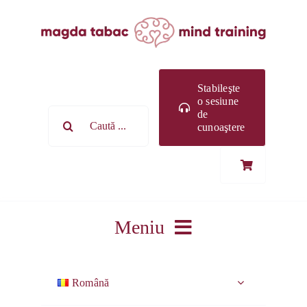
Skip
to
content
Stabileşte
o sesiune
Search
de
cunoaştere
for:
Meniu
DESPRE MINE
Română