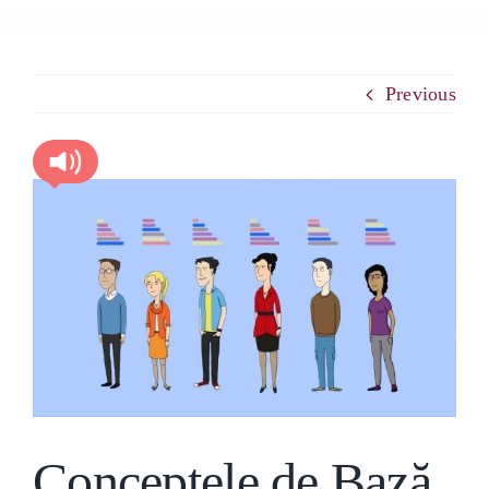
LUCREAZĂ CU MINE
PCM
Previous
ASERTIVITATE EMOŢIONALĂ
View
Larger
NEUROŞTIINŢĂ
Image
RESURSE
BLOG
CONTACT
Conceptele de Bază